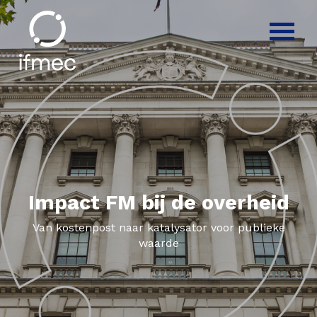
Impact FM bij de overheid
Van kostenpost naar katalysator voor publieke
waarde