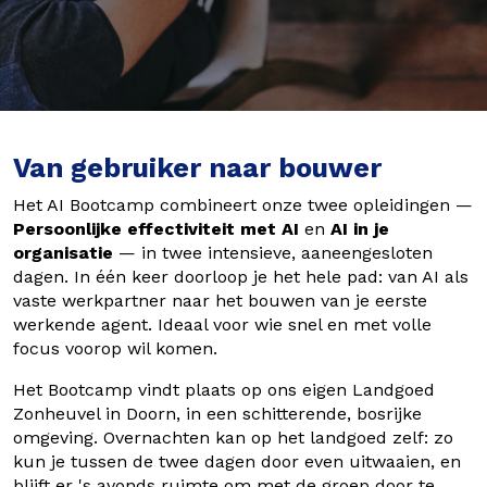
Van gebruiker naar bouwer
Het AI Bootcamp combineert onze twee opleidingen —
Persoonlijke effectiviteit met AI
en
AI in je
organisatie
— in twee intensieve, aaneengesloten
dagen. In één keer doorloop je het hele pad: van AI als
vaste werkpartner naar het bouwen van je eerste
werkende agent. Ideaal voor wie snel en met volle
focus voorop wil komen.
Het Bootcamp vindt plaats op ons eigen Landgoed
Zonheuvel in Doorn, in een schitterende, bosrijke
omgeving. Overnachten kan op het landgoed zelf: zo
kun je tussen de twee dagen door even uitwaaien, en
blijft er 's avonds ruimte om met de groep door te