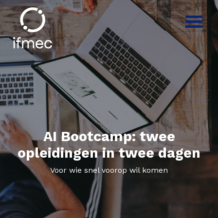
AI Bootcamp: twee
opleidingen in twee dagen
Voor wie snel voorop wil komen