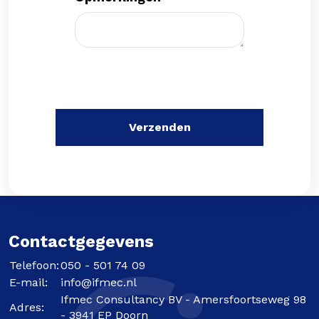
Contactgegevens
Telefoon:
050 - 501 74 09
E-mail:
info@ifmec.nl
Ifmec Consultancy BV - Amersfoortseweg 98
Adres:
- 3941 EP Doorn