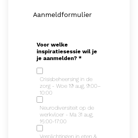
Aanmeldformulier
Voor welke
inspiratiesessie wil je
je aanmelden?
*
Crisisbeheersing in de
zorg - Woe 19 aug, 9:00–
10:00
Neurodiversiteit op de
werkvloer - Ma 31 aug,
16:00-17:00
Verplichtingen in eten &